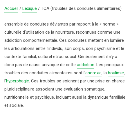
DROGUES DE SYNTHÈSE
LA CONSULTATION JEUNE CONSOMMATEUR
SANTÉ – JUSTICE
LE CAP
Accueil
/
Lexique
/
TCA (troubles des conduites alimentaires)
J’AI BESOIN D’AIDE
MÉDICAMENTS
TRAVAIL ATERNATIF PAYÉ À LA JOURNÉE
HISTORIQUE
ensemble de conduites déviantes par rapport à la « norme »
culturelle d’utilisation de la nourriture, reconnues comme une
PROTOXYDE D’AZOTE
ORGANISATION
addiction comportementale. Ces conduites mettent en lumière
les articulations entre l’individu, son corps, son psychisme et le
ACTIVITÉS ET CHIFFRES CLÉS
contexte familial, culturel et/ou social. Généralement il n’y a
donc pas de cause univoque de cette
addiction
. Les principaux
PARTENAIRES
troubles des conduites alimentaires sont l’
anorexie
, la
boulimie
,
l’
hyperphagie
. Ces troubles se soignent par une prise en charge
pluridisciplinaire associant une évaluation somatique,
nutritionnelle et psychique, incluant aussi la dynamique familiale
et sociale.