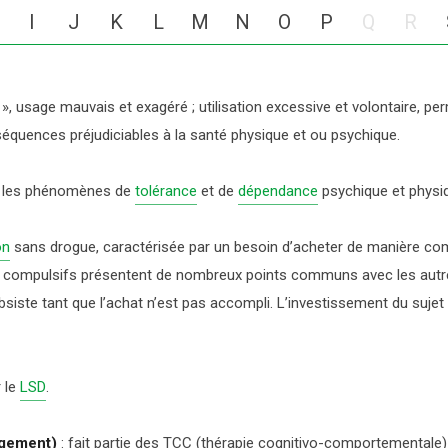
COCAÏNE, HÉROÏNE
I
J
K
L
M
N
O
P
Q
R
 », usage mauvais et exagéré ; utilisation excessive et volontaire, p
séquences préjudiciables à la santé physique et ou psychique.
t les phénomènes de
tolérance
et de
dépendance
psychique et physi
on
sans drogue, caractérisée par un besoin d’acheter de manière compul
s compulsifs présentent de nombreux points communs avec les autr
subsiste tant que l’achat n’est pas accompli. L’investissement du suj
 le
LSD
.
agement)
:
fait partie des
TCC (thérapie cognitivo-comportementale)