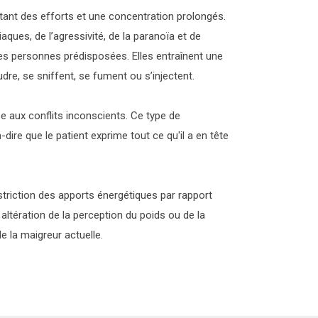
ttant des efforts et une concentration prolongés.
ques, de l’agressivité, de la
paranoïa
et de
es personnes prédisposées. Elles entraînent une
udre, se
sniffent
, se fument ou s’injectent.
e aux conflits inconscients. Ce type de
ire que le patient exprime tout ce qu'il a en tête
restriction des apports énergétiques par rapport
altération de la perception du poids ou de la
 la maigreur actuelle.