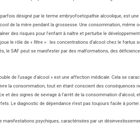
, parfois désigné par le terme embryofoetopathie alcoolique, est une 
lcool de la mère pendant la grossesse. Une consommation, même occa
raîner des risques pour l’enfant à naître et perturbe le développeme
oue le rôle de « filtre » : les concentrations d’alcool chez le fœtu
és, le SAF peut se manifester par des malformations, des déficiences
ouble de l'usage d'alcool » est une affection médicale. Cela se caract
suivre la consommation, tout en étant conscient des conséquences n
rance et des signes de sevrage à l'arrêt de la consommation d’alcool, 
fets. Le diagnostic de
dépendance
n’est pas toujours facile à porter.
 manifestations psychiques, caractérisées par un désinvestissement 