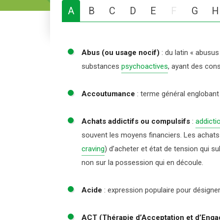
A
B
C
D
E
F
G
H
En savoir plus
En savoir plus
Abus (ou usage nocif)
:
du latin « abusus
substances
psychoactives
, ayant des con
Accoutumance
:
terme général engloban
Achats addictifs ou compulsifs
:
addicti
souvent les moyens financiers. Les achat
craving
) d’acheter et état de tension qui 
non sur la possession qui en découle.
Acide
:
expression populaire pour désigner
ACT (Thérapie d’Acceptation et d’Eng