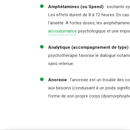
Amphétamines (ou Speed)
:
excitants sy
Les effets durent de 8 à 12 heures. En cas
l’
anxiété
. A fortes doses, les amphétamin
accoutumance
psychologique et une impo
Analytique (accompagnement de type)
psychothérapie favorise le dialogue notamme
sans retenue.
Anorexie
:
l’anorexie est un
trouble des co
aux besoins (conduisant à un poids signific
forme de son propre corps (dysmorphophobi