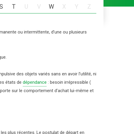
PROTOXYDE D’AZOTE
S
T
U
V
W
X
Y
Z
ermanente ou intermittente, d’une ou plusieurs
que.
sive des objets variés sans en avoir l’utilité, ni
es états de
dépendance
: besoin irrépressible (
et porte sur le comportement d’achat lui-même et
les plus récentes. Le postulat de départ en