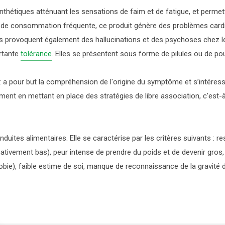
nthétiques atténuant les sensations de faim et de fatigue, et perme
 de consommation fréquente, ce produit génère des problèmes cardia
es provoquent également des
hallucinations
et des
psychoses
chez l
rtante
tolérance
. Elles se présentent sous forme de pilules ou de po
:
a pour but la compréhension de l'origine du symptôme et s’intéress
nt en mettant en place des stratégies de libre association, c'est-à-d
nduites alimentaires
. Elle se caractérise par les critères suivants : 
ativement bas), peur intense de prendre du poids et de devenir gros, 
e), faible estime de soi, manque de reconnaissance de la gravité de