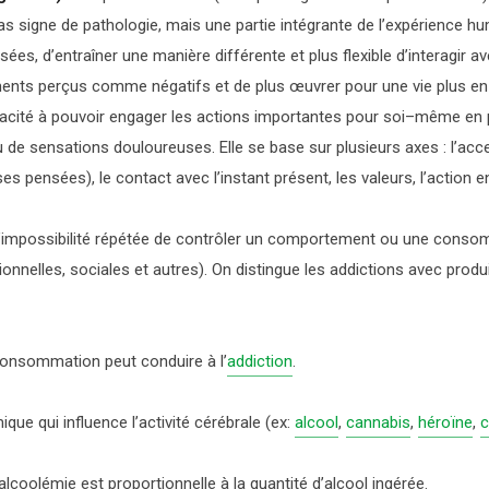
as signe de pathologie, mais une partie intégrante de l’expérience h
es, d’entraîner une manière différente et plus flexible d’interagir av
ents perçus comme négatifs et de plus œuvrer pour une vie plus en
 capacité à pouvoir engager les actions importantes pour soi–même e
e sensations douloureuses. Elle se base sur plusieurs axes : l’accep
ses pensées), le contact avec l’instant présent, les valeurs, l’action
r l’impossibilité répétée de contrôler un comportement ou une con
ionnelles, sociales et autres). On distingue les addictions avec produ
 consommation peut conduire à l’
addiction
.
que qui influence l’activité cérébrale (ex:
alcool
,
cannabis
,
héroïne
,
c
alcoolémie est proportionnelle à la quantité d’alcool ingérée.