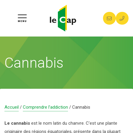
COMPRENDRE L’ADDICTION
ALCOOL
LES CENTRES DE SOINS
Cannabis
TABAC/CIGARETTE ÉLECTRONIQUE/SNUS
MULHOUSE
POUR LES JEUNES
CANNABIS
ALTKIRCH
ACCOMPAGNEMENT 4-11 ANS
PROFESSIONNELS
COCAÏNE, HÉROÏNE
SAINT-LOUIS
ACCOMPAGNEMENT 11-18 ANS
FORMATION ET PRÉVENTION
CONTACT
Accueil
/
Comprendre l’addiction
/
Cannabis
ADDICTIONS COMPORTEMENTALES
THANN
ACCOMPAGNEMENT 18-25 ANS
TRAVAIL ALTERNATIF PAYÉ À LA JOURNÉE
À PROPOS
Le cannabis
est le nom latin du chanvre. C’est une plante
originaire des régions équatoriales, présente dans la plupart