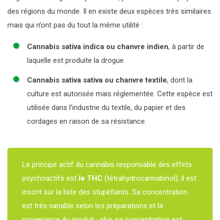
DROGUES DE SYNTHÈSE
LA CONSULTATION JEUNE CONSOMMATEUR
SANTÉ – JUSTICE
LE CAP
des régions du monde. Il en existe deux espèces très similaires
J’AI BESOIN D’AIDE
mais qui n’ont pas du tout la même utilité :
MÉDICAMENTS
TRAVAIL ATERNATIF PAYÉ À LA JOURNÉE
HISTORIQUE
Cannabis sativa indica ou chanvre indien
, à partir de
PROTOXYDE D’AZOTE
laquelle est produite la drogue.
ORGANISATION
Cannabis sativa sativa ou chanvre textile
, dont la
ACTIVITÉS ET CHIFFRES CLÉS
culture est autorisée mais réglementée. Cette espèce est
utilisée dans l’industrie du textile, du papier et des
PARTENAIRES
cordages en raison de sa résistance.
Le principe actif du cannabis responsable des effets
psychoactifs est
le THC
(tétrahydrocannabinol), il est
inscrit sur la liste des stupéfiants. Sa concentration
est très variable selon les préparations et la
provenance du produit : plus sa concentration est