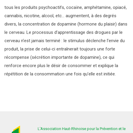
DROGUES DE SYNTHÈSE
LA CONSULTATION JEUNE CONSOMMATEUR
SANTÉ – JUSTICE
LE CAP
tous les produits
psychoactifs
,
cocaïne
,
amphétamine
,
opiacé
,
J’AI BESOIN D’AIDE
cannabis
,
nicotine
,
alcool
, etc… augmentent, à des degrés
MÉDICAMENTS
TRAVAIL ATERNATIF PAYÉ À LA JOURNÉE
HISTORIQUE
divers, la concentration de dopamine (hormone du plaisir) dans
le cerveau. Le processus d’apprentissage des drogues par le
PROTOXYDE D’AZOTE
ORGANISATION
cerveau n’est jamais terminé : le stimulus déclenche l’envie du
produit, la prise de celui-ci entraînerait toujours une forte
ACTIVITÉS ET CHIFFRES CLÉS
récompense (sécrétion importante de dopamine), ce qui
renforce encore plus le désir de consommer et explique la
PARTENAIRES
répétition de la consommation une fois qu’elle est initiée.
L’Association Haut-Rhinoise pour la Prévention et le