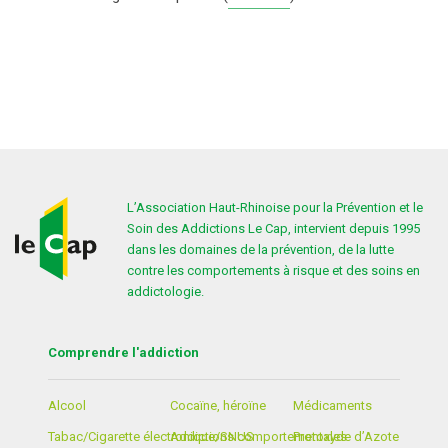
DROGUES DE SYNTHÈSE
LA CONSULTATION JEUNE CONSOMMATEUR
SANTÉ – JUSTICE
LE CAP
J’AI BESOIN D’AIDE
MÉDICAMENTS
TRAVAIL ATERNATIF PAYÉ À LA JOURNÉE
HISTORIQUE
PROTOXYDE D’AZOTE
ORGANISATION
ACTIVITÉS ET CHIFFRES CLÉS
L’Association Haut-Rhinoise pour la Prévention et le
Soin des Addictions Le Cap, intervient depuis 1995
PARTENAIRES
dans les domaines de la prévention, de la lutte
contre les comportements à risque et des soins en
addictologie.
Comprendre l'addiction
Alcool
Cocaïne, héroïne
Médicaments
Tabac/Cigarette électronique/SNUS
Addictions comportementales
Protoxyde d’Azote