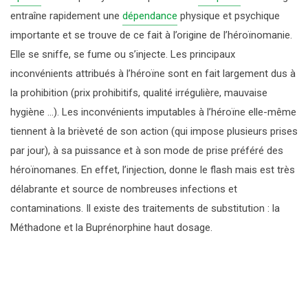
DROGUES DE SYNTHÈSE
LA CONSULTATION JEUNE CONSOMMATEUR
SANTÉ – JUSTICE
LE CAP
entraîne rapidement une
dépendance
physique et psychique
J’AI BESOIN D’AIDE
importante et se trouve de ce fait à l’origine de l’héroïnomanie.
MÉDICAMENTS
TRAVAIL ATERNATIF PAYÉ À LA JOURNÉE
HISTORIQUE
Elle se
sniffe
, se fume ou s’
injecte
. Les principaux
inconvénients attribués à l’héroïne sont en fait largement dus à
PROTOXYDE D’AZOTE
ORGANISATION
la prohibition (prix prohibitifs, qualité irrégulière, mauvaise
hygiène …). Les inconvénients imputables à l’héroïne elle-même
ACTIVITÉS ET CHIFFRES CLÉS
tiennent à la brièveté de son action (qui impose plusieurs prises
par jour), à sa puissance et à son mode de prise préféré des
PARTENAIRES
héroïnomanes. En effet, l’injection, donne le flash mais est très
délabrante et source de nombreuses infections et
contaminations. Il existe des traitements de substitution : la
Méthadone
et la
Buprénorphine haut dosage
.