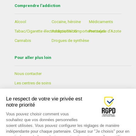
Comprendre l'addiction
Alcool
Cocaïne, héroïne
Médicaments
Tabac/Cigarette électronique/SNUS
Addictions comportementales
Protoxyde d’Azote
Cannabis
Drogues de synthèse
Pour aller plus loin
Nous contacter
Les centres de soins
Formation et Prévention
Le respect de votre vie privée est
Lexique
notre priorité
Actualités
Vous pouvez choisir comment vous
souhaitez que vos données personnelles
soient utilisées. Vous pouvez configurer les réglages de manière
indépendante pour chaque partenaire. Cliquez sur "Je choisis" pour en
© 2026 Le Cap - Tous droits réservés