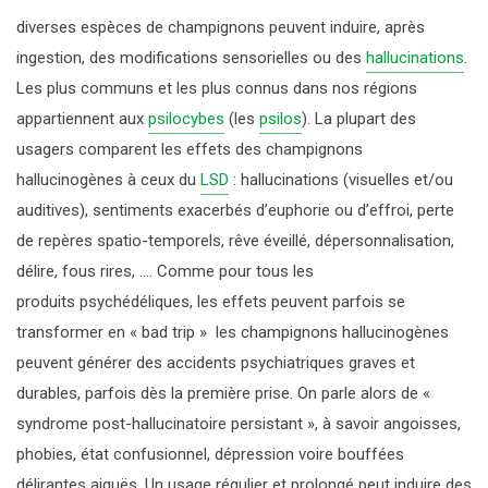
DROGUES DE SYNTHÈSE
LA CONSULTATION JEUNE CONSOMMATEUR
SANTÉ – JUSTICE
LE CAP
diverses espèces de champignons peuvent induire, après
J’AI BESOIN D’AIDE
ingestion, des modifications sensorielles ou des
hallucinations
.
MÉDICAMENTS
TRAVAIL ATERNATIF PAYÉ À LA JOURNÉE
HISTORIQUE
Les plus communs et les plus connus dans nos régions
appartiennent aux
psilocybes
(les
psilos
). La plupart des
PROTOXYDE D’AZOTE
ORGANISATION
usagers comparent les effets des champignons
hallucinogènes à ceux du
LSD
: hallucinations (visuelles et/ou
ACTIVITÉS ET CHIFFRES CLÉS
auditives), sentiments exacerbés d’euphorie ou d’effroi, perte
de repères spatio-temporels, rêve éveillé, dépersonnalisation,
PARTENAIRES
délire, fous rires, …. Comme pour tous les
produits
psychédéliques
, les effets peuvent parfois se
transformer en «
bad trip »
les champignons hallucinogènes
peuvent générer des accidents psychiatriques graves et
durables, parfois dès la première prise. On parle alors de «
syndrome post-hallucinatoire persistant », à savoir angoisses,
phobies, état confusionnel, dépression voire bouffées
délirantes aiguës. Un usage régulier et prolongé peut induire des