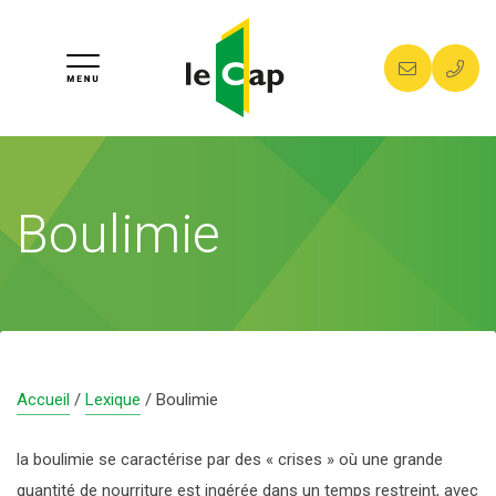
COMPRENDRE L’ADDICTION
ALCOOL
LES CENTRES DE SOINS
Boulimie
TABAC/CIGARETTE ÉLECTRONIQUE/SNUS
MULHOUSE
POUR LES JEUNES
CANNABIS
ALTKIRCH
ACCOMPAGNEMENT 4-11 ANS
PROFESSIONNELS
COCAÏNE, HÉROÏNE
SAINT-LOUIS
ACCOMPAGNEMENT 11-18 ANS
FORMATION ET PRÉVENTION
CONTACT
Accueil
/
Lexique
/
Boulimie
ADDICTIONS COMPORTEMENTALES
THANN
ACCOMPAGNEMENT 18-25 ANS
TRAVAIL ALTERNATIF PAYÉ À LA JOURNÉE
À PROPOS
la boulimie se caractérise par des « crises » où une grande
quantité de nourriture est ingérée dans un temps restreint, avec