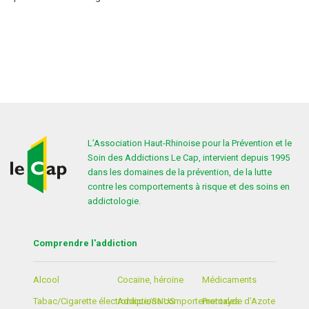
DROGUES DE SYNTHÈSE
LA CONSULTATION JEUNE CONSOMMATEUR
SANTÉ – JUSTICE
LE CAP
J’AI BESOIN D’AIDE
MÉDICAMENTS
TRAVAIL ATERNATIF PAYÉ À LA JOURNÉE
HISTORIQUE
PROTOXYDE D’AZOTE
ORGANISATION
ACTIVITÉS ET CHIFFRES CLÉS
L’Association Haut-Rhinoise pour la Prévention et le
Soin des Addictions Le Cap, intervient depuis 1995
PARTENAIRES
dans les domaines de la prévention, de la lutte
contre les comportements à risque et des soins en
addictologie.
Comprendre l'addiction
Alcool
Cocaïne, héroïne
Médicaments
Tabac/Cigarette électronique/SNUS
Addictions comportementales
Protoxyde d’Azote