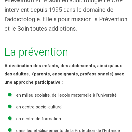
Prévention
et le
Soin
en addictologie Le CAP
DROGUES DE SYNTHÈSE
LA CONSULTATION JEUNE CONSOMMATEUR
SANTÉ – JUSTICE
LE CAP
intervient depuis 1995 dans le domaine de
J’AI BESOIN D’AIDE
MÉDICAMENTS
l’addictologie. Elle a pour mission la Prévention
TRAVAIL ATERNATIF PAYÉ À LA JOURNÉE
HISTORIQUE
et le Soin toutes addictions.
PROTOXYDE D’AZOTE
ORGANISATION
La prévention
ACTIVITÉS ET CHIFFRES CLÉS
A destination des enfants, des adolescents, ainsi qu’aux
PARTENAIRES
des adultes, (parents, enseignants, professionnels) avec
une approche participative :
en milieu scolaire, de l’école maternelle à l’université,
en centre socio-culturel
en centre de formation
dans les établissements de la Protection de l’Enfance